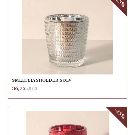
-25%
SMELTELYSHOLDER SØLV
Rabatt
inkl.
Tilbud
36,75
49,00
mva.
-25%