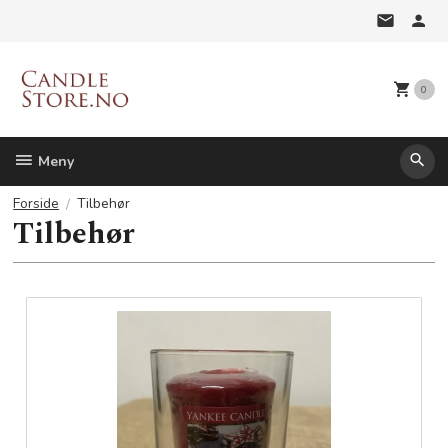
Gå
til
innholdet
0
Meny
Forside
Tilbehør
Tilbehør