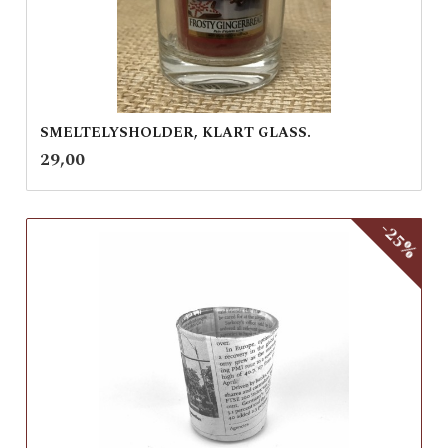
SMELTELYSHOLDER, KLART GLASS.
inkl.
Pris
29,00
mva.
-25%