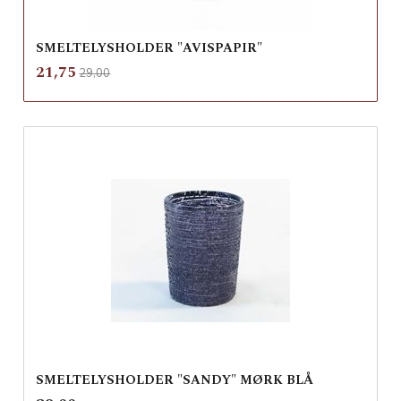
SMELTELYSHOLDER "AVISPAPIR"
Rabatt
inkl.
Tilbud
21,75
29,00
mva.
SMELTELYSHOLDER "SANDY" MØRK BLÅ
inkl.