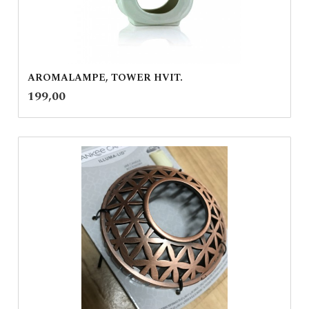
AROMALAMPE, TOWER HVIT.
inkl.
Pris
199,00
mva.