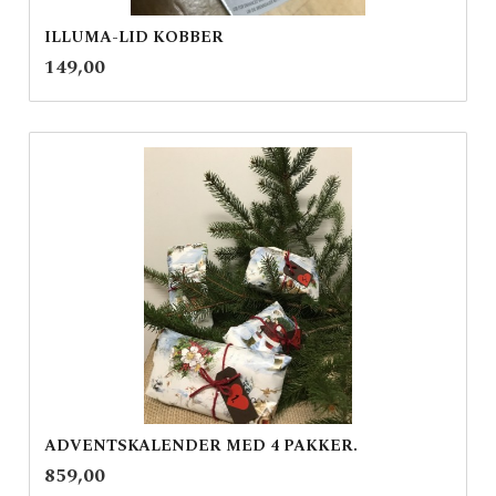
ILLUMA-LID KOBBER
inkl.
Pris
149,00
mva.
ADVENTSKALENDER MED 4 PAKKER.
inkl.
Pris
859,00
mva.