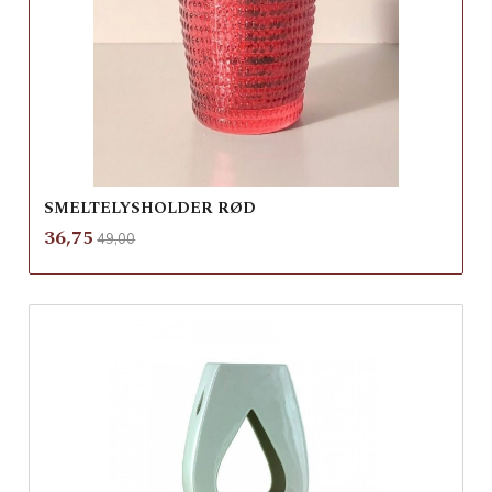
SMELTELYSHOLDER RØD
Rabatt
inkl.
Tilbud
36,75
49,00
mva.