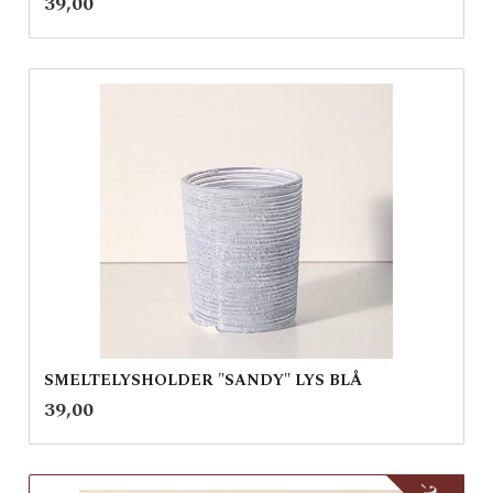
Pris
39,00
mva.
SMELTELYSHOLDER "SANDY" LYS BLÅ
inkl.
Pris
39,00
mva.