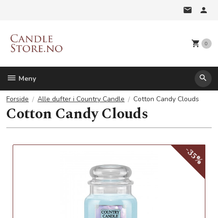
Gå
til
innholdet
0
Meny
Forside
Alle dufter i Country Candle
Cotton Candy Clouds
Cotton Candy Clouds
-35%