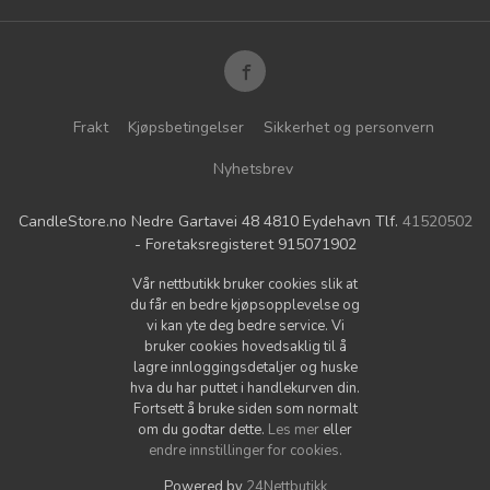
Frakt
Kjøpsbetingelser
Sikkerhet og personvern
Nyhetsbrev
CandleStore.no Nedre Gartavei 48 4810 Eydehavn Tlf.
41520502
- Foretaksregisteret 915071902
Vår nettbutikk bruker cookies slik at
du får en bedre kjøpsopplevelse og
vi kan yte deg bedre service. Vi
bruker cookies hovedsaklig til å
lagre innloggingsdetaljer og huske
hva du har puttet i handlekurven din.
Fortsett å bruke siden som normalt
om du godtar dette.
Les mer
eller
endre innstillinger for cookies.
Powered by
24Nettbutikk