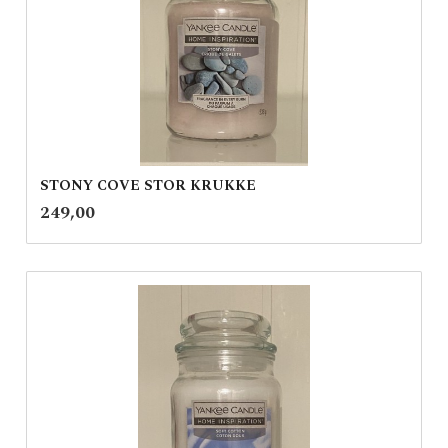
STONY COVE STOR KRUKKE
inkl.
Pris
249,00
mva.