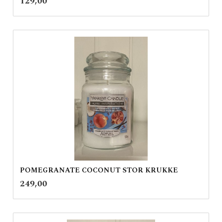
Pris
129,00
mva.
POMEGRANATE COCONUT STOR KRUKKE
inkl.
Pris
249,00
mva.