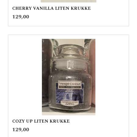
CHERRY VANILLA LITEN KRUKKE
inkl.
Pris
129,00
mva.
COZY UP LITEN KRUKKE
inkl.
Pris
129,00
mva.