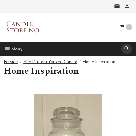
Gå
til
innholdet
0
Meny
Forside
Alle Dufter i Yankee Candle
Home Inspiration
Home Inspiration