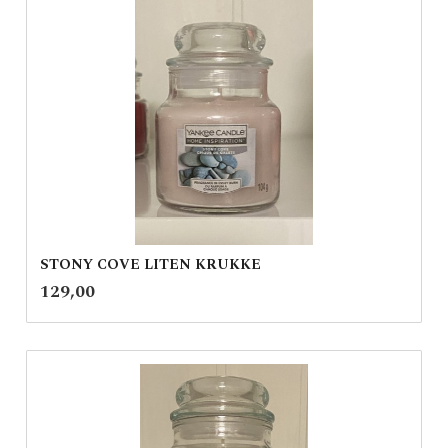
STONY COVE LITEN KRUKKE
inkl.
Pris
129,00
mva.