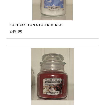
SOFT COTTON STOR KRUKKE
inkl.
Pris
249,00
mva.