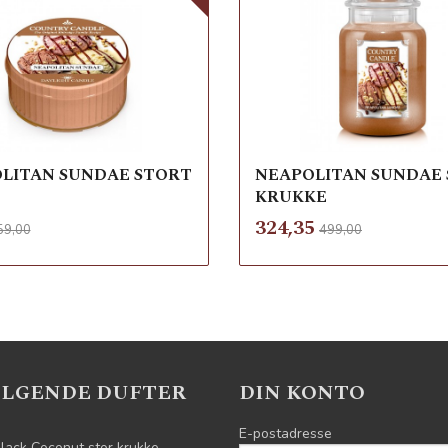
LITAN SUNDAE STORT
NEAPOLITAN SUNDAE
KRUKKE
Rabatt
inkl.
Rabatt
inkl.
d
Tilbud
324,35
59,00
499,00
mva.
mva.
Les mer
Les mer
ELGENDE DUFTER
DIN KONTO
E-postadresse
lack Coconut stor krukke