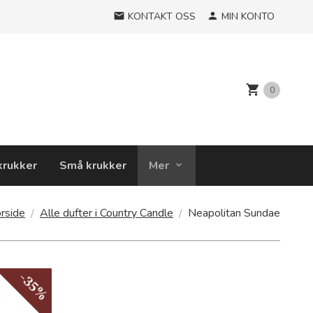
KONTAKT OSS
MIN KONTO
0
krukker
Små krukker
Mer
rside
Alle dufter i Country Candle
Neapolitan Sundae
-35%