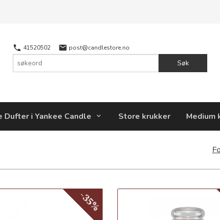
41520502
post@candlestore.no
Søk
e Dufter i Yankee Candle
Store krukker
Medium 
Fo
-35%