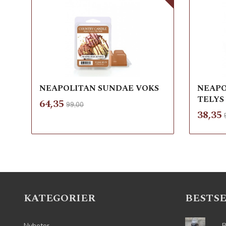
NEAPOLITAN SUNDAE VOKS
NEAPO
TELYS
Rabatt
inkl.
Tilbud
64,35
99,00
mva.
Tilbu
38,35
Les mer
KATEGORIER
BESTS
Nyheter
B