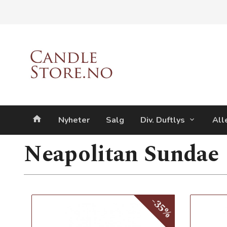
Gå
Lukk
til
innholdet
Produkter
Nyheter
Salg
Div. Duftlys
All
Neapolitan Sundae
-35%