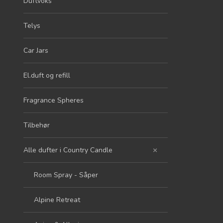
Duftvoks
Telys
Car Jars
El.duft og refill
Fragrance Spheres
Tilbehør
Alle dufter i Country Candle
Room Spray - Såper
Alpine Retreat