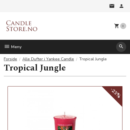
Gå
til
innholdet
0
Meny
Forside
Alle Dufter i Yankee Candle
Tropical Jungle
Tropical Jungle
-25%