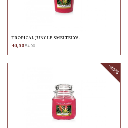
TROPICAL JUNGLE SMELTELYS.
Rabatt
inkl.
Tilbud
40,50
54,00
mva.
-25%