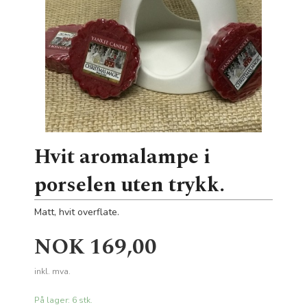
Hvit aromalampe i
porselen uten trykk.
Matt, hvit overflate.
Pris
NOK
169,00
inkl. mva.
På lager: 6 stk.