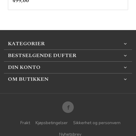
Pris
499,00
mva.
KATEGORIER
BESTSELGENDE DUFTER
DIN KONTO
OM BUTIKKEN
Frakt
Kjøpsbetingelser
Sikkerhet og personvern
Nyhetsbrev