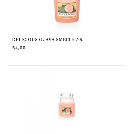
DELICIOUS GUAVA SMELTELYS.
inkl.
Pris
54,00
mva.