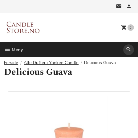
Gå
til
innholdet
0
Meny
Forside
Alle Dufter i Yankee Candle
Delicious Guava
Delicious Guava