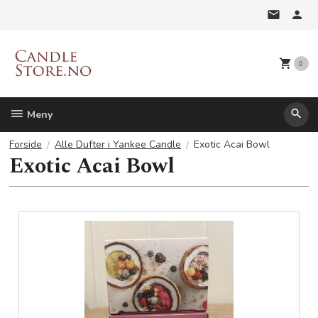
Gå
til
innholdet
0
Meny
Forside
Alle Dufter i Yankee Candle
Exotic Acai Bowl
Exotic Acai Bowl