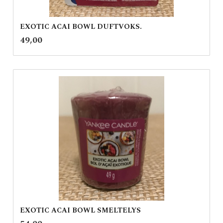
EXOTIC ACAI BOWL DUFTVOKS.
inkl.
Pris
49,00
mva.
EXOTIC ACAI BOWL SMELTELYS
inkl.