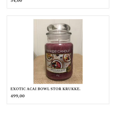
Pris
54,00
mva.
EXOTIC ACAI BOWL STOR KRUKKE.
inkl.
Pris
499,00
mva.