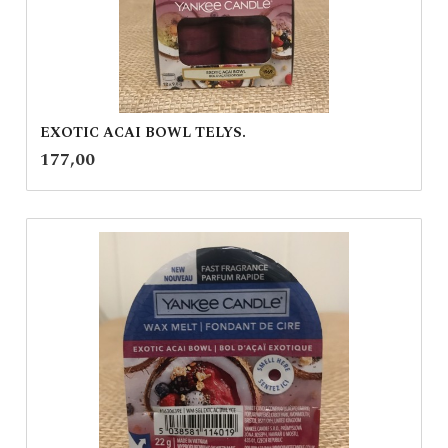
EXOTIC ACAI BOWL TELYS.
inkl.
Pris
177,00
mva.