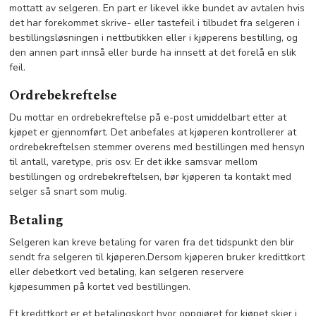
mottatt av selgeren. En part er likevel ikke bundet av avtalen hvis
det har forekommet skrive- eller tastefeil i tilbudet fra selgeren i
bestillingsløsningen i nettbutikken eller i kjøperens bestilling, og
den annen part innså eller burde ha innsett at det forelå en slik
feil.
Ordrebekreftelse
Du mottar en ordrebekreftelse på e-post umiddelbart etter at
kjøpet er gjennomført. Det anbefales at kjøperen kontrollerer at
ordrebekreftelsen stemmer overens med bestillingen med hensyn
til antall, varetype, pris osv. Er det ikke samsvar mellom
bestillingen og ordrebekreftelsen, bør kjøperen ta kontakt med
selger så snart som mulig.
Betaling
Selgeren kan kreve betaling for varen fra det tidspunkt den blir
sendt fra selgeren til kjøperen.Dersom kjøperen bruker kredittkort
eller debetkort ved betaling, kan selgeren reservere
kjøpesummen på kortet ved bestillingen.
Et kredittkort er et betalingskort hvor oppgjøret for kjøpet skjer i