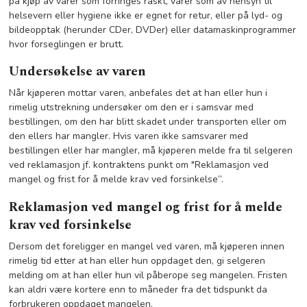
på kjøp av varer som forringes raskt, varer som av hensyn til
helsevern eller hygiene ikke er egnet for retur, eller på lyd- og
bildeopptak (herunder CDer, DVDer) eller datamaskinprogrammer
hvor forseglingen er brutt.
Undersøkelse av varen
Når kjøperen mottar varen, anbefales det at han eller hun i
rimelig utstrekning undersøker om den er i samsvar med
bestillingen, om den har blitt skadet under transporten eller om
den ellers har mangler. Hvis varen ikke samsvarer med
bestillingen eller har mangler, må kjøperen melde fra til selgeren
ved reklamasjon jf. kontraktens punkt om "Reklamasjon ved
mangel og frist for å melde krav ved forsinkelse”.
Reklamasjon ved mangel og frist for å melde
krav ved forsinkelse
Dersom det foreligger en mangel ved varen, må kjøperen innen
rimelig tid etter at han eller hun oppdaget den, gi selgeren
melding om at han eller hun vil påberope seg mangelen. Fristen
kan aldri være kortere enn to måneder fra det tidspunkt da
forbrukeren oppdaget mangelen.