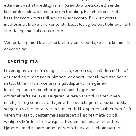
etterkant ved at kredittgiveren (kredittkortselskapet) sender
kortholder faktura med krav om betaling. Et debetkort er et
betalingskort knyttet til en innskuddskonto. Bruk av kortet
medfører at brukerens konto blir belastet og beløpet blir overført
til betalingsmottakerens konto.
Ved betaling med kredittkort, vil lov om kredittkjøp m.m. komme til
anvendelse.
Levering m.v.
Levering av varen fra selgeren til kjøperen skjer på den måte, på
det sted og til det tidspunkt som er angitt i bestillingsløsningen i
nettbutikken. Hvis ikke leveringstidspunkt fremgår av
bestillingsløsningen eller e-post som følger med
ordrebekreftelse, skal selgeren levere varen til kjøper innen
rimelig tid og senest 30 dager etter bestillingen fra kunden. Skal
selgeren sørge for at varen blir sendt til kjøperen, plikter han å få
varen fraktet til bestemmelsesstedet på egnet måte og på
vanlige vilkår for slik transport. Bestemmelsesstedet er hos
kjøperen med mindre annet er særskilt avtalt mellom partene.