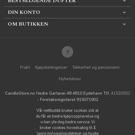
BESTSELGENDE DUFTER
DIN KONTO
OM BUTIKKEN
Frakt
Kjøpsbetingelser
Sikkerhet og personvern
Nyhetsbrev
CandleStore.no Nedre Gartavei 48 4810 Eydehavn Tlf.
41520502
- Foretaksregisteret 915071902
Vår nettbutikk bruker cookies slik at
du får en bedre kjøpsopplevelse og
vi kan yte deg bedre service. Vi
bruker cookies hovedsaklig til å
lagre innloggingsdetaljer og huske