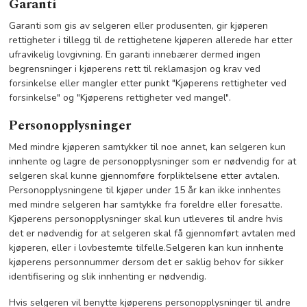
Garanti
Garanti som gis av selgeren eller produsenten, gir kjøperen
rettigheter i tillegg til de rettighetene kjøperen allerede har etter
ufravikelig lovgivning. En garanti innebærer dermed ingen
begrensninger i kjøperens rett til reklamasjon og krav ved
forsinkelse eller mangler etter punkt "Kjøperens rettigheter ved
forsinkelse" og "Kjøperens rettigheter ved mangel".
Personopplysninger
Med mindre kjøperen samtykker til noe annet, kan selgeren kun
innhente og lagre de personopplysninger som er nødvendig for at
selgeren skal kunne gjennomføre forpliktelsene etter avtalen.
Personopplysningene til kjøper under 15 år kan ikke innhentes
med mindre selgeren har samtykke fra foreldre eller foresatte.
Kjøperens personopplysninger skal kun utleveres til andre hvis
det er nødvendig for at selgeren skal få gjennomført avtalen med
kjøperen, eller i lovbestemte tilfelle.Selgeren kan kun innhente
kjøperens personnummer dersom det er saklig behov for sikker
identifisering og slik innhenting er nødvendig.
Hvis selgeren vil benytte kjøperens personopplysninger til andre