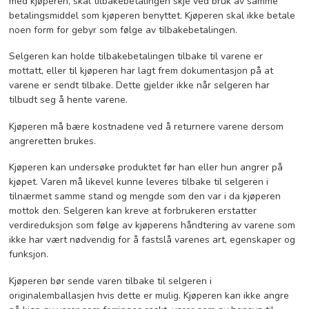
med kjøperen, skal tilbakebetalingen skje ved bruk av samme
betalingsmiddel som kjøperen benyttet. Kjøperen skal ikke betale
noen form for gebyr som følge av tilbakebetalingen.
Selgeren kan holde tilbakebetalingen tilbake til varene er
mottatt, eller til kjøperen har lagt frem dokumentasjon på at
varene er sendt tilbake. Dette gjelder ikke når selgeren har
tilbudt seg å hente varene.
Kjøperen må bære kostnadene ved å returnere varene dersom
angreretten brukes.
Kjøperen kan undersøke produktet før han eller hun angrer på
kjøpet. Varen må likevel kunne leveres tilbake til selgeren i
tilnærmet samme stand og mengde som den var i da kjøperen
mottok den. Selgeren kan kreve at forbrukeren erstatter
verdireduksjon som følge av kjøperens håndtering av varene som
ikke har vært nødvendig for å fastslå varenes art, egenskaper og
funksjon.
Kjøperen bør sende varen tilbake til selgeren i
originalemballasjen hvis dette er mulig. Kjøperen kan ikke angre