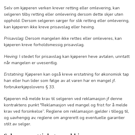
Selv om kjøperen verken krever retting eller omlevering, kan
selgeren tilby retting eller omlevering dersom dette skjer uten
opphold. Dersom selgeren sørger for slik retting eller omlevering,
kan kjøperen ikke kreve prisavslag eller heving.
Prisavslag
: Dersom mangelen ikke rettes eller omleveres, kan
kjøperen kreve forholdsmessig prisavslag.
Heving
: I stedet for prisavslag kan kjøperen heve avtalen, unntatt
når mangelen er uvesentlig.
Erstatning
: Kjøperen kan også kreve erstatning for økonomisk tap
han eller hun lider som følge av at varen har en mangel jf.
forbrukerkjøpslovens § 33.
Kjøperen må melde krav til selgeren ved reklamasjon jf denne
kontraktens punkt "Reklamasjon ved mangel og frist for å melde
krav ved forsinkelse”. Reglene om reklamasjon gjelder i tillegg til,
og uavhengig av, reglene om angrerett og eventuelle garantier
stilt av selger.