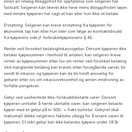
innen en rimelig tilleggsfrist for oppfyllelse som selgeren har
fastsatt. Selgeren kan likevel ikke heve mens tilleggsfristen løper,
med mindre kjøperen har sagt at han eller hun ikke vil betale.
Erstatning
: Selgeren kan kreve erstatning fra kjøperen for
økonomisk tap han eller hun lider som følge av kontraktsbrudd
fra kjøperens side jf. forbrukerkjøpslovens § 46.
Renter
ved forsinket betaling/inkassogebyr: Dersom kjøperen ikke
betaler kjøpesummen i henhold til avtalen, kan selgeren kreve
renter av kjøpesummen etter lov om renter ved forsinket betaling.
Ved manglende betaling kan kravet, etter forutgående varsel, bli
sendt til inkasso, og kjøperen kan da bli holdt ansvarlig for
gebyrer etter lov om inkassovirksomhet og annen inndrivning av
forfalte pengekrav.
Gebyr
ved uavhentede ikke-forskuddsbetalte varer: Dersom
kjøperen unnlater å hente ubetalte varer, kan selgeren belaste
kjøper med et gebyr på kr 500,- + frakt tur/retur. Gebyret skal
maksimalt dekke selgerens faktiske utlegg for å levere varen til
kjøperen. Et slikt gebyr kan ikke belastes kjøpere under 18 år.