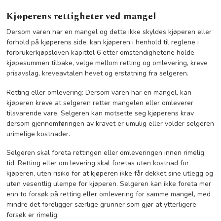
Kjøperens rettigheter ved mangel
Dersom varen har en mangel og dette ikke skyldes kjøperen eller
forhold på kjøperens side, kan kjøperen i henhold til reglene i
forbrukerkjøpsloven kapittel 6 etter omstendighetene holde
kjøpesummen tilbake, velge mellom retting og omlevering, kreve
prisavslag, kreveavtalen hevet og erstatning fra selgeren.
Retting eller omlevering: Dersom varen har en mangel, kan
kjøperen kreve at selgeren retter mangelen eller omleverer
tilsvarende vare. Selgeren kan motsette seg kjøperens krav
dersom gjennomføringen av kravet er umulig eller volder selgeren
urimelige kostnader.
Selgeren skal foreta rettingen eller omleveringen innen rimelig
tid. Retting eller om levering skal foretas uten kostnad for
kjøperen, uten risiko for at kjøperen ikke får dekket sine utlegg og
uten vesentlig ulempe for kjøperen. Selgeren kan ikke foreta mer
enn to forsøk på retting eller omlevering for samme mangel, med
mindre det foreligger særlige grunner som gjør at ytterligere
forsøk er rimelig.