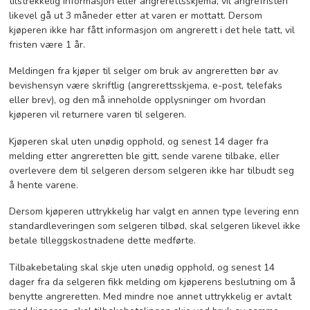
tilstrekkelig informasjon eller angrerettsskjema, vil angrefristen
likevel gå ut 3 måneder etter at varen er mottatt. Dersom
kjøperen ikke har fått informasjon om angrerett i det hele tatt, vil
fristen være 1 år.
Meldingen fra kjøper til selger om bruk av angreretten bør av
bevishensyn være skriftlig (angrerettsskjema, e-post, telefaks
eller brev), og den må inneholde opplysninger om hvordan
kjøperen vil returnere varen til selgeren.
Kjøperen skal uten unødig opphold, og senest 14 dager fra
melding etter angreretten ble gitt, sende varene tilbake, eller
overlevere dem til selgeren dersom selgeren ikke har tilbudt seg
å hente varene.
Dersom kjøperen uttrykkelig har valgt en annen type levering enn
standardleveringen som selgeren tilbød, skal selgeren likevel ikke
betale tilleggskostnadene dette medførte.
Tilbakebetaling skal skje uten unødig opphold, og senest 14
dager fra da selgeren fikk melding om kjøperens beslutning om å
benytte angreretten. Med mindre noe annet uttrykkelig er avtalt