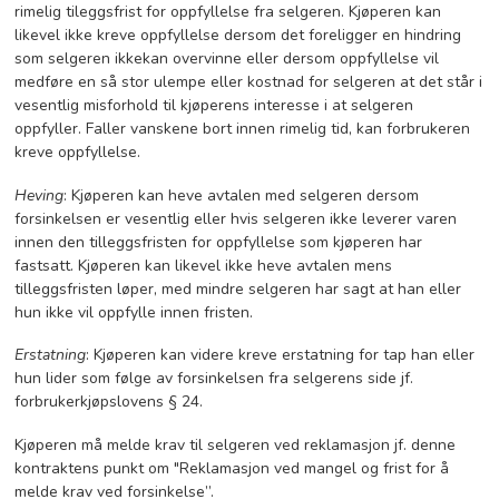
rimelig tileggsfrist for oppfyllelse fra selgeren. Kjøperen kan
likevel ikke kreve oppfyllelse dersom det foreligger en hindring
som selgeren ikkekan overvinne eller dersom oppfyllelse vil
medføre en så stor ulempe eller kostnad for selgeren at det står i
vesentlig misforhold til kjøperens interesse i at selgeren
oppfyller. Faller vanskene bort innen rimelig tid, kan forbrukeren
kreve oppfyllelse.
Heving
: Kjøperen kan heve avtalen med selgeren dersom
forsinkelsen er vesentlig eller hvis selgeren ikke leverer varen
innen den tilleggsfristen for oppfyllelse som kjøperen har
fastsatt. Kjøperen kan likevel ikke heve avtalen mens
tilleggsfristen løper, med mindre selgeren har sagt at han eller
hun ikke vil oppfylle innen fristen.
Erstatning
: Kjøperen kan videre kreve erstatning for tap han eller
hun lider som følge av forsinkelsen fra selgerens side jf.
forbrukerkjøpslovens § 24.
Kjøperen må melde krav til selgeren ved reklamasjon jf. denne
kontraktens punkt om "Reklamasjon ved mangel og frist for å
melde krav ved forsinkelse”.