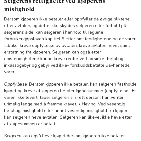
Selgerens rettigheter ved kjøperens
mislighold
Dersom kjøperen ikke betaler eller oppfyller de øvrige pliktene
etter avtalen, og dette ikke skyldes selgeren eller forhold på
selgerens side, kan selgeren i henhold til reglene i
forbrukerkjøpsloven kapittel 9 etter omstendighetene holde varen
tilbake, kreve oppfyllelse av avtalen, kreve avtalen hevet samt
erstatning fra kjøperen. Selgeren kan også etter
omstendighetene kunne kreve renter ved forsinket betaling,
inkassogebyr og gebyr ved ikke- forskuddsbetalte uavhentede
varer.
Oppfyllelse
: Dersom kjøperen ikke betaler, kan selgeren fastholde
kjøpet og kreve at kjøperen betaler kjøpesummen (oppfyllelse). Er
varen ikke levert, taper selgeren sin rett dersom han venter
urimelig lenge med å fremme kravet. • Heving: Ved vesentlig
betalingsmislighold eller annet vesentlig mislighold fra kjøper,
kan selgeren heve avtalen. Selgeren kan likevel ikke heve etter
at kjøpesummen er betalt.
Selgeren
kan også heve kjøpet dersom kjøperen ikke betaler