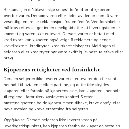
Reklamasjon må likevel skje senest to år etter at kjøperen
overtok varen. Dersom varen eller deler av den er ment å vare
vesentlig lengre, er reklamasjonsfristen fem år. Ved forsinkelse
må krav rettes selger innen rimelig tid etter at leveringstiden er
kommet og varen ikke er levert. Dersom varen er betalt med
kredittkort, kan kjøperen også velge å reklamere og sende
kravdirekte til kredittyter (kredittkortselskapet). Meldingen til
selgeren eller kredittyter bør være skriftlig (e-post, telefaks eller
brev).
Kjøperens rettigheter ved forsinkelse
Dersom selgeren ikke leverer varen eller leverer den for sent i
henhold til avtalen mellom partene, og dette ikke skyldes
kjøperen eller forhold på kjøperens side, kan kjøperen i henhold
til reglene i forbrukerkjøpslovens kapittel 5 etter
omstendighetene holde kjøpesummen tilbake, kreve oppfyllelse,
heve avtalen og kreve erstatning fra selgeren.
Oppfyllelse
: Dersom selgeren ikke leverer varen på
leveringstidspunktet, kan kjøperen fastholde kjøpet og sette en