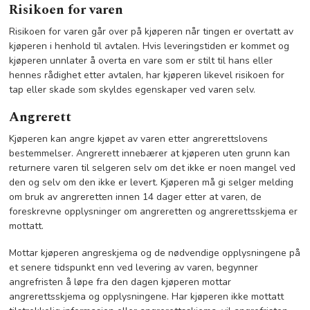
Risikoen for varen
Risikoen for varen går over på kjøperen når tingen er overtatt av
kjøperen i henhold til avtalen. Hvis leveringstiden er kommet og
kjøperen unnlater å overta en vare som er stilt til hans eller
hennes rådighet etter avtalen, har kjøperen likevel risikoen for
tap eller skade som skyldes egenskaper ved varen selv.
Angrerett
Kjøperen kan angre kjøpet av varen etter angrerettslovens
bestemmelser. Angrerett innebærer at kjøperen uten grunn kan
returnere varen til selgeren selv om det ikke er noen mangel ved
den og selv om den ikke er levert. Kjøperen må gi selger melding
om bruk av angreretten innen 14 dager etter at varen, de
foreskrevne opplysninger om angreretten og angrerettsskjema er
mottatt.
Mottar kjøperen angreskjema og de nødvendige opplysningene på
et senere tidspunkt enn ved levering av varen, begynner
angrefristen å løpe fra den dagen kjøperen mottar
angrerettsskjema og opplysningene. Har kjøperen ikke mottatt