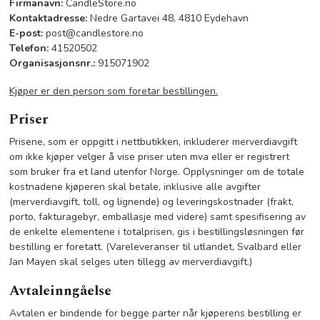
Firmanavn:
CandleStore.no
Kontaktadresse:
Nedre Gartavei 48, 4810 Eydehavn
E-post:
post@candlestore.no
Telefon:
41520502
Organisasjonsnr.:
915071902
Kjøper er den person som foretar bestillingen.
Priser
Prisene, som er oppgitt i nettbutikken, inkluderer merverdiavgift
om ikke kjøper velger å vise priser uten mva eller er registrert
som bruker fra et land utenfor Norge. Opplysninger om de totale
kostnadene kjøperen skal betale, inklusive alle avgifter
(merverdiavgift, toll, og lignende) og leveringskostnader (frakt,
porto, fakturagebyr, emballasje med videre) samt spesifisering av
de enkelte elementene i totalprisen, gis i bestillingsløsningen før
bestilling er foretatt. (Vareleveranser til utlandet, Svalbard eller
Jan Mayen skal selges uten tillegg av merverdiavgift.)
Avtaleinngåelse
Avtalen er bindende for begge parter når kjøperens bestilling er