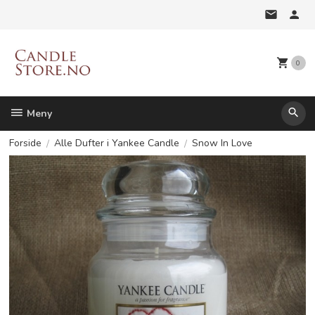
Gå
til
innholdet
0
Meny
Forside
Alle Dufter i Yankee Candle
Snow In Love