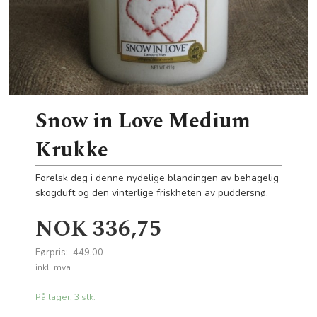
Snow in Love Medium
Krukke
Forelsk deg i denne nydelige blandingen av behagelig
skogduft og den vinterlige friskheten av puddersnø.
Tilbud
NOK
336,75
Førpris:
449,00
Rabatt
inkl. mva.
På lager: 3 stk.