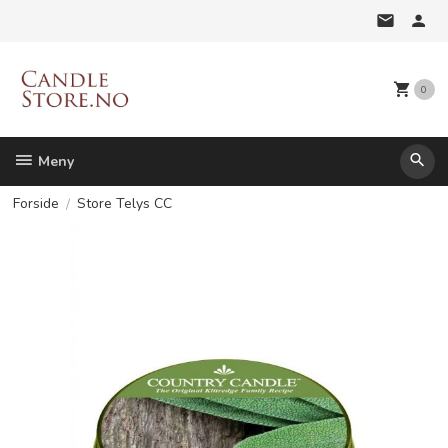
Gå
til
innholdet
0
Meny
Forside
Store Telys CC