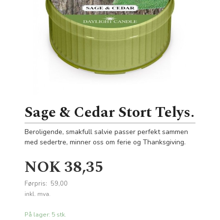
Sage & Cedar Stort Telys.
Beroligende, smakfull salvie passer perfekt sammen
med sedertre, minner oss om ferie og Thanksgiving.
Tilbud
NOK
38,35
Førpris:
59,00
Rabatt
inkl. mva.
På lager: 5 stk.