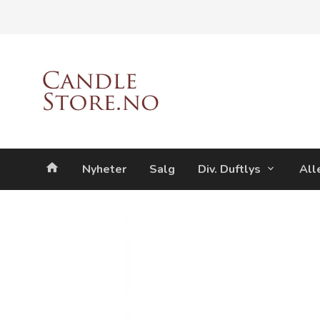
Gå
Lukk
til
innholdet
Produkter
Nyheter
Salg
Div. Duftlys
All