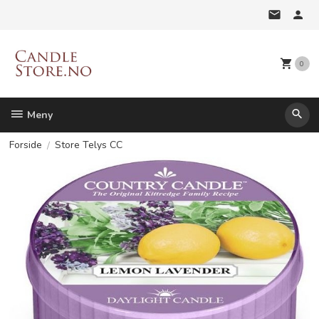
Gå
til
innholdet
0
Meny
Forside
Store Telys CC