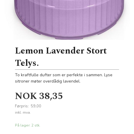
Lemon Lavender Stort
Telys.
To kraftfulle dufter som er perfekte i sammen. Lyse
sitroner møter overdådig lavendel.
Tilbud
NOK
38,35
Førpris:
59,00
Rabatt
inkl. mva.
På lager: 2 stk.