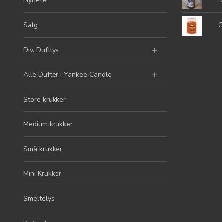
Nyheter
B
Salg
C
Div. Duftlys
Alle Dufter i Yankee Candle
Store krukker
Medium krukker
Små krukker
Mini Krukker
Smeltelys