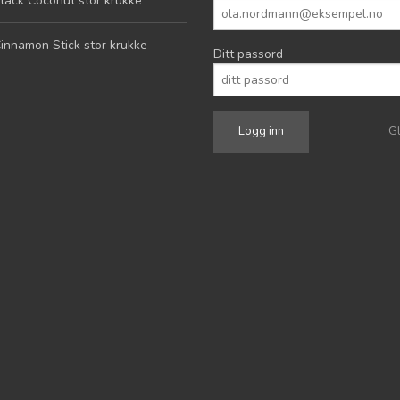
lack Coconut stor krukke
innamon Stick stor krukke
Ditt passord
G