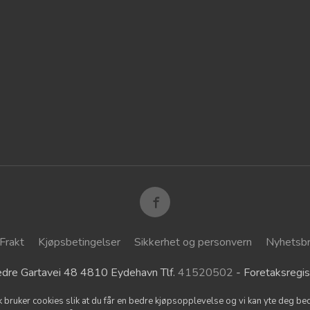
Frakt
Kjøpsbetingelser
Sikkerhet og personvern
Nyhetsb
dre Gartavei 48 4810 Eydehavn Tlf.
41520502
- Foretaksreg
k bruker cookies slik at du får en bedre kjøpsopplevelse og vi kan yte deg bed