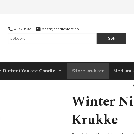
41520502
post@candlestore.no
Søk
e Dufter i Yankee Candle
Store krukker
Medium 
Winter Ni
Krukke