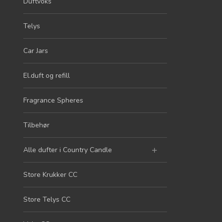
Duftvoks
Telys
Car Jars
El.duft og refill
Fragrance Spheres
Tilbehør
Alle dufter i Country Candle
Store Krukker CC
Store Telys CC