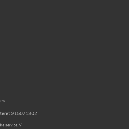
rev
isteret 915071902
re service. Vi