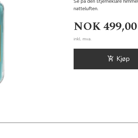
Se på den stjerneklare himmel
natteluften.
Pris
NOK
499,00
inkl. mva.
Kjøp