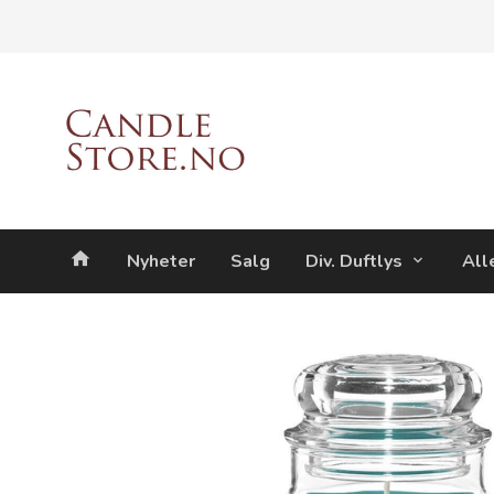
Gå
Lukk
til
innholdet
Produkter
Nyheter
Salg
Div. Duftlys
All