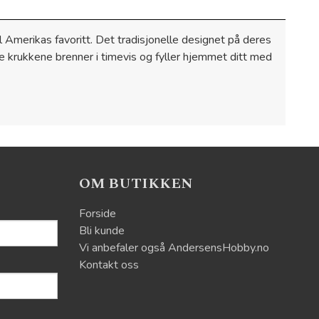
 Amerikas favoritt. Det tradisjonelle designet på deres
se krukkene brenner i timevis og fyller hjemmet ditt med
OM BUTIKKEN
Forside
Bli kunde
Vi anbefaler også AndersensHobby.no
Kontakt oss