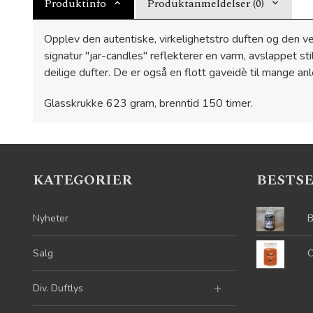
Produktinfo
Produktanmeldelser (0)
Opplev den autentiske, virkelighetstro duften og den ve
signatur "jar-candles" reflekterer en varm, avslappet st
deilige dufter. De er også en flott gaveidè til mange an
Glasskrukke 623 gram, brenntid 150 timer.
KATEGORIER
BESTS
Nyheter
B
Salg
C
Div. Duftlys