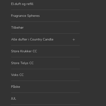
El.duft og refill
Fragrance Spheres
Tilbehør
Alle dufter i Country Candle
Store Krukker CC
Store Telys CC
Voks CC
Påske
JUL