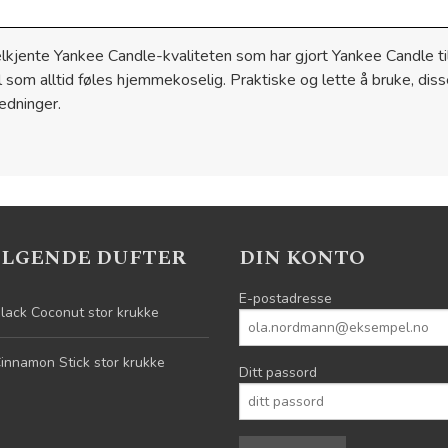
lkjente Yankee Candle-kvaliteten som har gjort Yankee Candle til
il som alltid føles hjemmekoselig. Praktiske og lette å bruke, dis
ledninger.
ELGENDE DUFTER
DIN KONTO
E-postadresse
lack Coconut stor krukke
innamon Stick stor krukke
Ditt passord