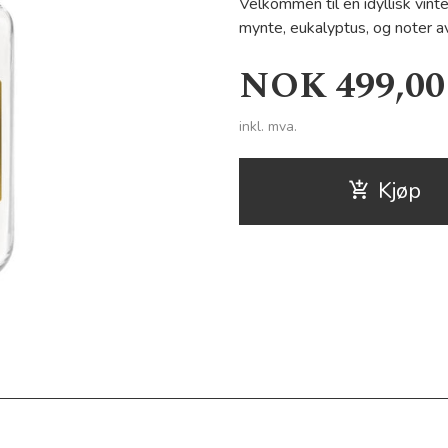
Velkommen til en idyllisk vin
mynte, eukalyptus, og noter a
Pris
NOK
499,00
inkl. mva.
Kjøp