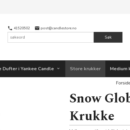
41520502
post@candlestore.no
Søk
e Dufter i Yankee Candle
Store krukker
Medium 
Forsid
Snow Glob
Krukke