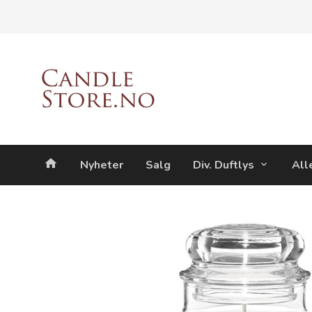
Gå
Lukk
til
innholdet
Produkter
Nyheter
Salg
Div. Duftlys
All