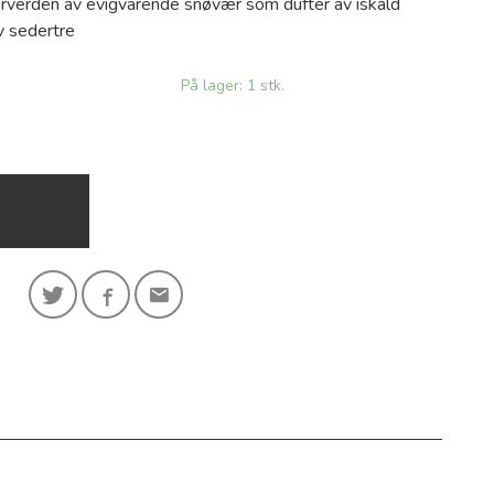
terverden av evigvarende snøvær som dufter av iskald
v sedertre
På lager: 1 stk.