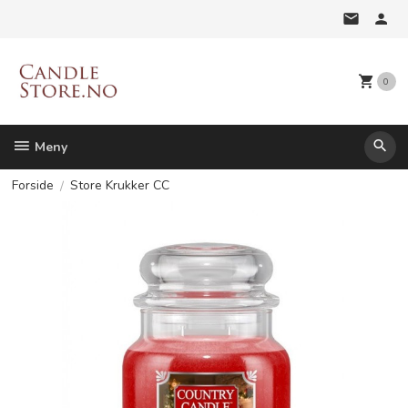
Gå
til
innholdet
0
Meny
Forside
Store Krukker CC