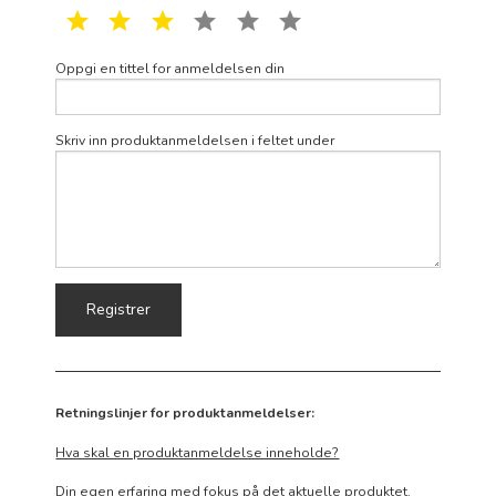
1 star
2 star
3 star
4 star
5 star
6 star
Oppgi en tittel for anmeldelsen din
Skriv inn produktanmeldelsen i feltet under
Retningslinjer for produktanmeldelser:
Hva skal en produktanmeldelse inneholde?
Din egen erfaring med fokus på det aktuelle produktet.