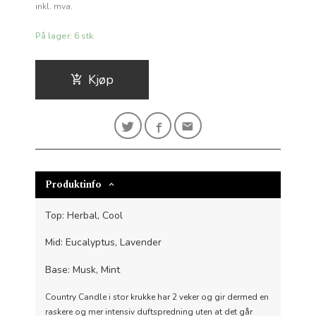
Rabatt
inkl. mva.
På lager: 6 stk.
Kjøp
Produktinfo
Top: Herbal, Cool
Mid: Eucalyptus, Lavender
Base: Musk, Mint
Country Candle i stor krukke har 2 veker og gir dermed en
raskere og mer intensiv duftspredning uten at det går