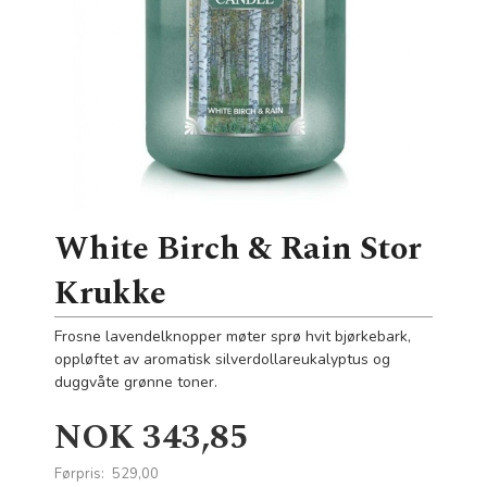
White Birch & Rain Stor
Krukke
Frosne lavendelknopper møter sprø hvit bjørkebark,
oppløftet av aromatisk silverdollareukalyptus og
duggvåte grønne toner.
Tilbud
NOK
343,85
Førpris:
529,00