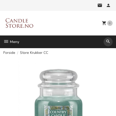
Gå
til
innholdet
0
Meny
Forside
Store Krukker CC