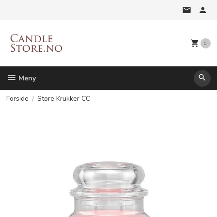
Gå
til
innholdet
0
Meny
Forside
Store Krukker CC