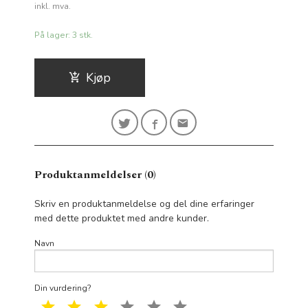
Rabatt
inkl. mva.
På lager: 3 stk.
Kjøp
Produktanmeldelser (0)
Skriv en produktanmeldelse og del dine erfaringer
med dette produktet med andre kunder.
Navn
Din vurdering?
1 star
2 star
3 star
4 star
5 star
6 star