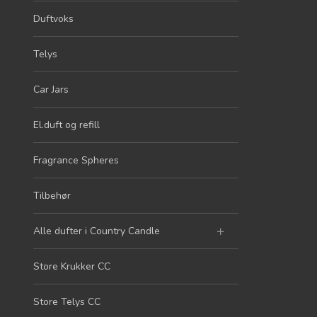
Duftvoks
Telys
Car Jars
El.duft og refill
Fragrance Spheres
Tilbehør
Alle dufter i Country Candle
Store Krukker CC
Store Telys CC