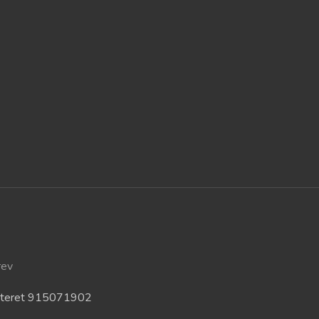
rev
isteret 915071902