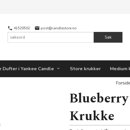
41520502
post@candlestore.no
Søk
e Dufter i Yankee Candle
Store krukker
Medium 
Forsid
Blueberry
Krukke