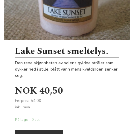
Lake Sunset smeltelys.
Den rene skjønnheten av solens gyldne stråler som
dykker ned i stille, blått vann mens kveldsroen senker
seg.
Tilbud
NOK
40,50
Førpris:
54,00
Rabatt
inkl. mva.
På lager: 9 stk.