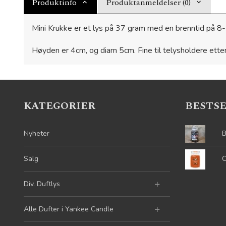
Produktinfo
Produktanmeldelser (0)
Mini Krukke er et lys på 37 gram med en brenntid på 8-10
Høyden er 4cm, og diam 5cm. Fine til telysholdere ette
KATEGORIER
BESTS
Nyheter
B
Salg
C
Div. Duftlys
Alle Dufter i Yankee Candle