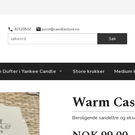
41520502
post@candlestore.no
Søk
e Dufter i Yankee Candle
Store krukker
Medium 
Warm Cas
Beroligende sandeltre og ekso