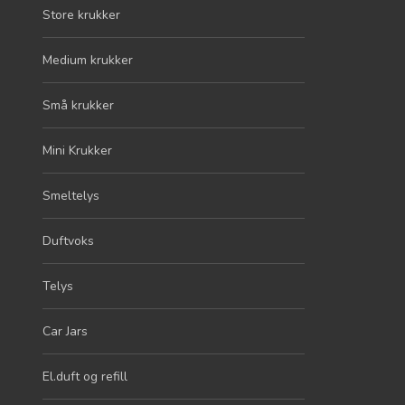
Store krukker
Medium krukker
Små krukker
Mini Krukker
Smeltelys
Duftvoks
Telys
Car Jars
El.duft og refill