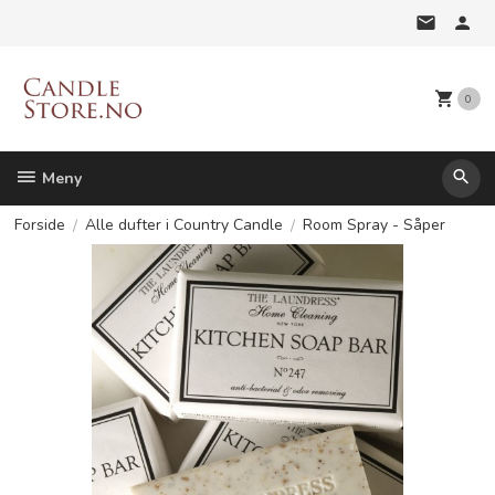
Gå
til
innholdet
0
Meny
Forside
Alle dufter i Country Candle
Room Spray - Såper