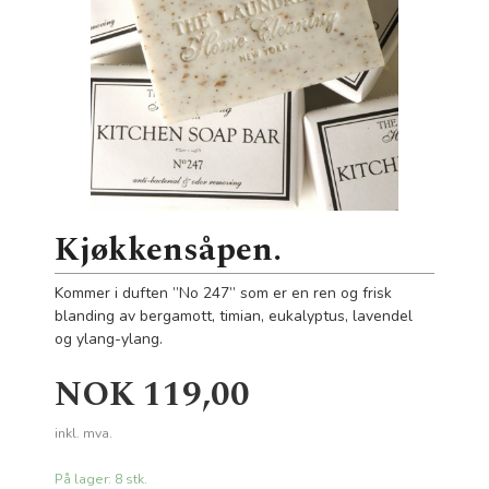
Kjøkkensåpen.
Kommer i duften ”No 247” som er en ren og frisk
blanding av bergamott, timian, eukalyptus, lavendel
og ylang-ylang.
Pris
NOK
119,00
inkl. mva.
På lager: 8 stk.