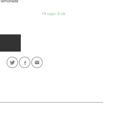
 i lemonade
På lager: 8 stk.