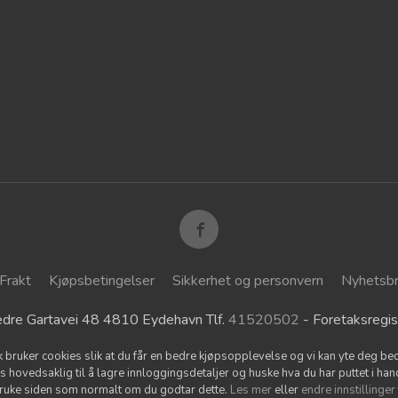
Frakt
Kjøpsbetingelser
Sikkerhet og personvern
Nyhetsb
dre Gartavei 48 4810 Eydehavn Tlf.
41520502
- Foretaksreg
k bruker cookies slik at du får en bedre kjøpsopplevelse og vi kan yte deg bed
s hovedsaklig til å lagre innloggingsdetaljer og huske hva du har puttet i han
bruke siden som normalt om du godtar dette.
Les mer
eller
endre innstillinger