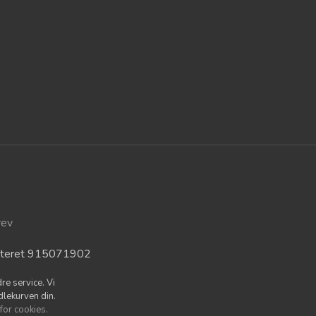
rev
isteret 915071902
re service. Vi
dlekurven din.
 for cookies.