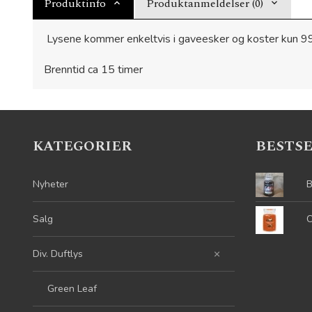
Produktinfo
Produktanmeldelser (0)
Lysene kommer enkeltvis i gaveesker og koster kun 99
Brenntid ca 15 timer
KATEGORIER
BESTS
Nyheter
B
Salg
C
Div. Duftlys
Green Leaf