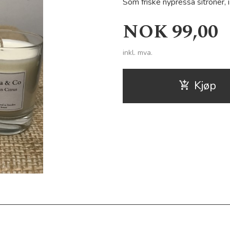
Som friske nypressa sitroner,
Pris
NOK
99,00
inkl. mva.
Kjøp