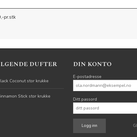
,-pr.stk
ELGENDE DUFTER
DIN KONTO
E-postadresse
lack Coconut stor krukke
innamon Stick stor krukke
Ditt passord
G