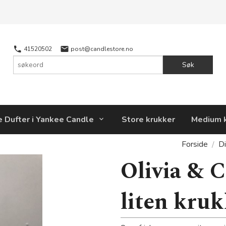
41520502
post@candlestore.no
Søk
e Dufter i Yankee Candle
Store krukker
Medium 
Forside
Di
Olivia & C
liten kruk