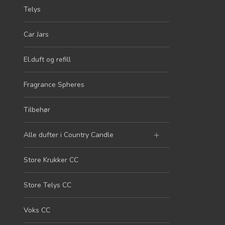
Telys
Car Jars
El.duft og refill
Fragrance Spheres
Tilbehør
Alle dufter i Country Candle
Store Krukker CC
Store Telys CC
Voks CC