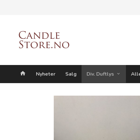
Gå
Lukk
til
innholdet
Produkter
Nyheter
Salg
Div. Duftlys
All