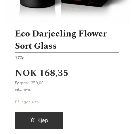
Eco Darjeeling Flower
Sort Glass
170g
Tilbud
NOK
168,35
Førpris:
259,00
Rabatt
inkl. mva.
På lager: 4 stk.
Kjøp