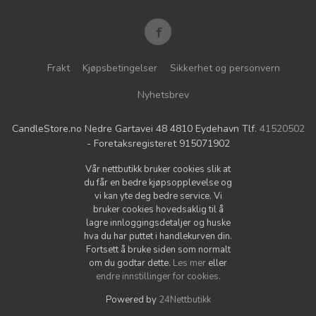
Frakt
Kjøpsbetingelser
Sikkerhet og personvern
Nyhetsbrev
CandleStore.no Nedre Gartavei 48 4810 Eydehavn Tlf.
41520502
- Foretaksregisteret 915071902
Vår nettbutikk bruker cookies slik at
du får en bedre kjøpsopplevelse og
vi kan yte deg bedre service. Vi
bruker cookies hovedsaklig til å
lagre innloggingsdetaljer og huske
hva du har puttet i handlekurven din.
Fortsett å bruke siden som normalt
om du godtar dette.
Les mer
eller
endre innstillinger for cookies.
Powered by
24Nettbutikk