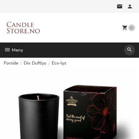
Gå
til
innholdet
0
Meny
Forside
Div. Duftlys
Eco-lys